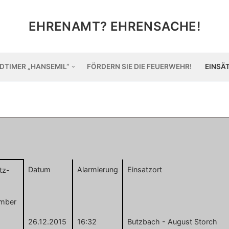
EHRENAMT? EHRENSACHE!
DTIMER „HANSEMIL“
FÖRDERN SIE DIE FEUERWEHR!
EINSÄ
Datum
Alarmierung
Einsatzort
tz-
mber
26.12.2015
16:32
Butzbach - August Storch