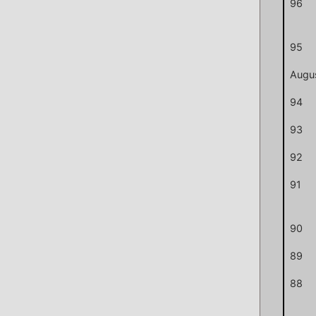
96
95
Augu
94
93
92
91
90
89
88