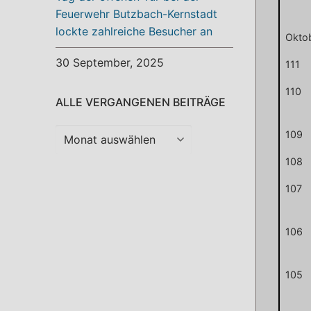
Feuerwehr Butzbach-Kernstadt
lockte zahlreiche Besucher an
Okto
30 September, 2025
111
110
ALLE VERGANGENEN BEITRÄGE
Alle
109
vergangenen
108
Beiträge
107
106
105