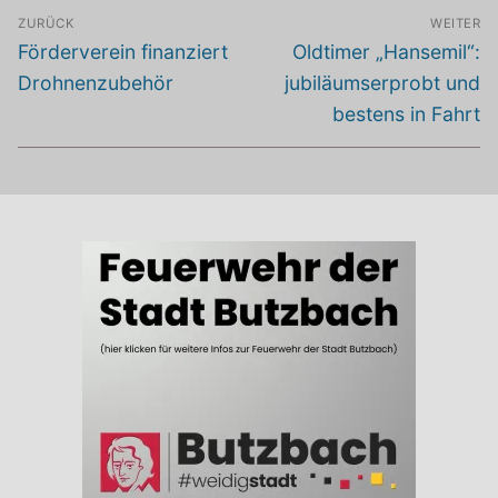
Beitragsnavigation
ZURÜCK
WEITER
Vorheriger
Nächster
Förderverein finanziert
Oldtimer „Hansemil“:
Beitrag:
Beitrag:
Drohnenzubehör
jubiläumserprobt und
bestens in Fahrt