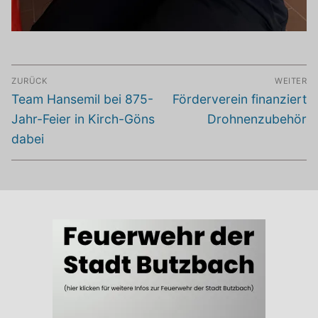
Beitragsnavigation
ZURÜCK
WEITER
Vorheriger
Nächster
Team Hansemil bei 875-
Förderverein finanziert
Beitrag:
Beitrag:
Jahr-Feier in Kirch-Göns
Drohnenzubehör
dabei