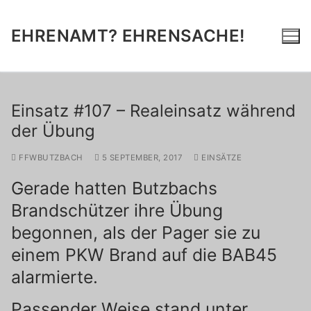
Zum
Inhalt
EHRENAMT? EHRENSACHE!
springen
Einsatz #107 – Realeinsatz während
der Übung
FFWBUTZBACH
5 SEPTEMBER, 2017
EINSÄTZE
Gerade hatten Butzbachs
Brandschützer ihre Übung
begonnen, als der Pager sie zu
einem PKW Brand auf die BAB45
alarmierte.
Passender Weise stand unter