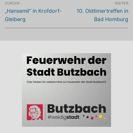
Beitragsnavigation
ZURÜCK
WEITER
Vorheriger
Nächster
„Hansemil“ in Krofdorf-
10. Oldtimertreffen in
Beitrag:
Beitrag:
Gleiberg
Bad Homburg