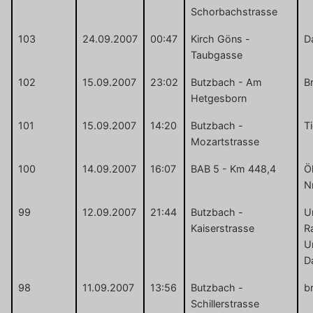
Schorbachstrasse
103
24.09.2007
00:47
Kirch Göns -
D
Taubgasse
102
15.09.2007
23:02
Butzbach - Am
B
Hetgesborn
101
15.09.2007
14:20
Butzbach -
T
Mozartstrasse
100
14.09.2007
16:07
BAB 5 - Km 448,4
Ö
N
99
12.09.2007
21:44
Butzbach -
U
Kaiserstrasse
R
U
D
98
11.09.2007
13:56
Butzbach -
b
Schillerstrasse