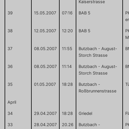
Kaiserstrasse
39
15.05.2007
07:16
BAB 5
P
er
38
12.05.2007
12:20
BAB 5
P
M
37
08.05.2007
11:55
Butzbach - August-
B
Storch Strasse
36
08.05.2007
11:14
Butzbach - August-
B
Storch Strasse
35
01.05.2007
18:28
Butzbach -
T
Roßbrunnenstrasse
April
34
29.04.2007
18:28
Griedel
F
33
28.04.2007
20.26
Butzbach -
P