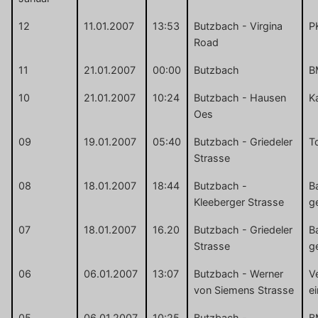
12
11.01.2007
13:53
Butzbach - Virgina
P
Road
11
21.01.2007
00:00
Butzbach
B
10
21.01.2007
10:24
Butzbach - Hausen
K
Oes
09
19.01.2007
05:40
Butzbach - Griedeler
T
Strasse
08
18.01.2007
18:44
Butzbach -
B
Kleeberger Strasse
g
07
18.01.2007
16.20
Butzbach - Griedeler
B
Strasse
g
06
06.01.2007
13:07
Butzbach - Werner
V
von Siemens Strasse
e
05
06.01.2007
10:25
Butzbach -
B