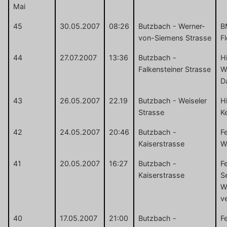
Mai
45
30.05.2007
08:26
Butzbach - Werner-
B
von-Siemens Strasse
F
44
27.07.2007
13:36
Butzbach -
Hi
Falkensteiner Strasse
W
D
43
26.05.2007
22.19
Butzbach - Weiseler
Hi
Strasse
Ke
42
24.05.2007
20:46
Butzbach -
F
Kaiserstrasse
W
41
20.05.2007
16:27
Butzbach -
F
Kaiserstrasse
S
W
ve
40
17.05.2007
21:00
Butzbach -
F