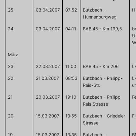
25
03.04.2007
07:52
Butzbach -
H
Hunnenburgweg
24
03.04.2007
04:11
BAB 45 - Km 199,5
b
U
W
März
23
22.03.2007
11:00
BAB 45 - Km 206
L
22
21.03.2007
08:53
Butzbach - Philipp-
L
Reis-Str.
u
21
20.03.2007
19:10
Butzbach - Philipp
F
Reis Strasse
20
15.03.2007
13:55
Butzbach - Griedeler
F
Strasse
19
15.03.2007
13:35
Butzbach -
B