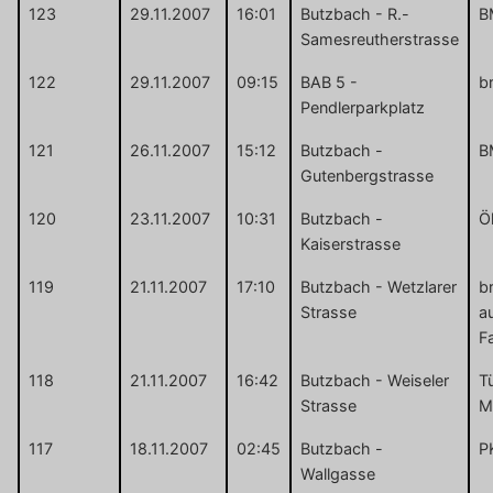
123
29.11.2007
16:01
Butzbach - R.-
B
Samesreutherstrasse
122
29.11.2007
09:15
BAB 5 -
b
Pendlerparkplatz
121
26.11.2007
15:12
Butzbach -
B
Gutenbergstrasse
120
23.11.2007
10:31
Butzbach -
Ö
Kaiserstrasse
119
21.11.2007
17:10
Butzbach - Wetzlarer
b
Strasse
a
F
118
21.11.2007
16:42
Butzbach - Weiseler
T
Strasse
M
117
18.11.2007
02:45
Butzbach -
P
Wallgasse