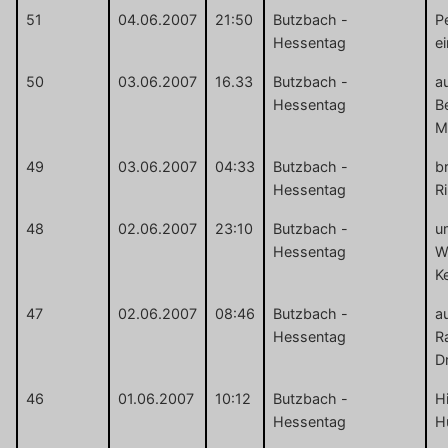
51
04.06.2007
21:50
Butzbach -
P
Hessentag
e
50
03.06.2007
16.33
Butzbach -
a
Hessentag
B
M
49
03.06.2007
04:33
Butzbach -
b
Hessentag
R
48
02.06.2007
23:10
Butzbach -
u
Hessentag
W
Ke
47
02.06.2007
08:46
Butzbach -
a
Hessentag
R
D
46
01.06.2007
10:12
Butzbach -
Hi
Hessentag
H