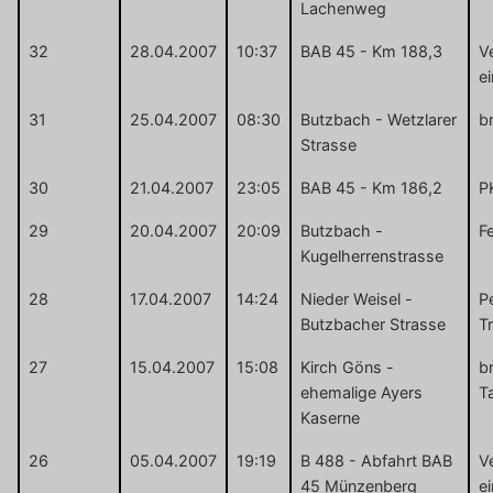
Lachenweg
32
28.04.2007
10:37
BAB 45 - Km 188,3
V
e
31
25.04.2007
08:30
Butzbach - Wetzlarer
br
Strasse
30
21.04.2007
23:05
BAB 45 - Km 186,2
P
29
20.04.2007
20:09
Butzbach -
F
Kugelherrenstrasse
28
17.04.2007
14:24
Nieder Weisel -
P
Butzbacher Strasse
T
27
15.04.2007
15:08
Kirch Göns -
b
ehemalige Ayers
T
Kaserne
26
05.04.2007
19:19
B 488 - Abfahrt BAB
V
45 Münzenberg
e