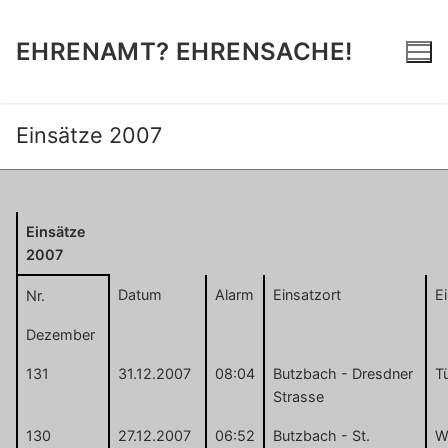
Zum
Inhalt
EHRENAMT? EHRENSACHE!
springen
Einsätze 2007
Einsätze
2007
Datum
Alarm
Einsatzort
E
Nr.
Dezember
131
31.12.2007
08:04
Butzbach - Dresdner
T
Strasse
130
27.12.2007
06:52
Butzbach - St.
Wa