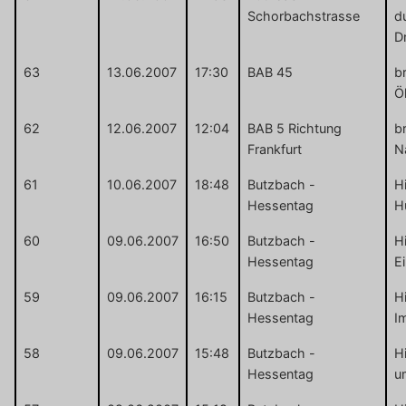
Schorbachstrasse
d
D
63
13.06.2007
17:30
BAB 45
b
Ö
62
12.06.2007
12:04
BAB 5 Richtung
b
Frankfurt
N
61
10.06.2007
18:48
Butzbach -
Hi
Hessentag
H
60
09.06.2007
16:50
Butzbach -
Hi
Hessentag
Ei
59
09.06.2007
16:15
Butzbach -
Hi
Hessentag
I
58
09.06.2007
15:48
Butzbach -
Hi
Hessentag
u