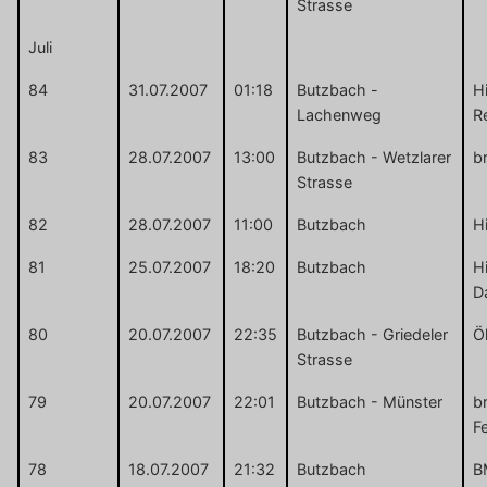
Strasse
Juli
84
31.07.2007
01:18
Butzbach -
Hi
Lachenweg
R
83
28.07.2007
13:00
Butzbach - Wetzlarer
b
Strasse
82
28.07.2007
11:00
Butzbach
Hi
81
25.07.2007
18:20
Butzbach
H
D
80
20.07.2007
22:35
Butzbach - Griedeler
Ö
Strasse
79
20.07.2007
22:01
Butzbach - Münster
b
F
78
18.07.2007
21:32
Butzbach
B