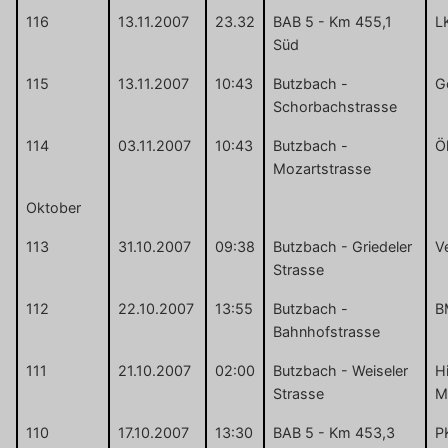
116
13.11.2007
23.32
BAB 5 - Km 455,1
L
Süd
115
13.11.2007
10:43
Butzbach -
G
Schorbachstrasse
114
03.11.2007
10:43
Butzbach -
Ö
Mozartstrasse
Oktober
113
31.10.2007
09:38
Butzbach - Griedeler
V
Strasse
112
22.10.2007
13:55
Butzbach -
B
Bahnhofstrasse
111
21.10.2007
02:00
Butzbach - Weiseler
Hi
Strasse
M
110
17.10.2007
13:30
BAB 5 - Km 453,3
P