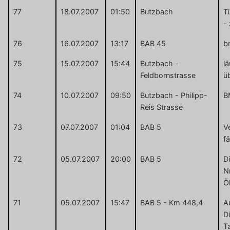
77
18.07.2007
01:50
Butzbach
T
-
76
16.07.2007
13:17
BAB 45
b
75
15.07.2007
15:44
Butzbach -
lä
Feldbornstrasse
ü
74
10.07.2007
09:50
Butzbach - Philipp-
B
Reis Strasse
73
07.07.2007
01:04
BAB 5
V
f
72
05.07.2007
20:00
BAB 5
D
N
Ö
71
05.07.2007
15:47
BAB 5 - Km 448,4
A
D
T