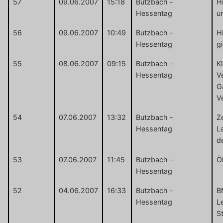
57
09.06.2007
15:18
Butzbach -
Hi
Hessentag
u
56
09.06.2007
10:49
Butzbach -
H
Hessentag
g
55
08.06.2007
09:15
Butzbach -
Kl
Hessentag
V
G
V
54
07.06.2007
13:32
Butzbach -
Ze
Hessentag
L
d
53
07.06.2007
11:45
Butzbach -
Ö
Hessentag
52
04.06.2007
16:33
Butzbach -
B
Hessentag
L
S