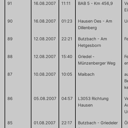
91
16.08.2007
11:11
BAB 5 - Km 456,9
V
Ei
90
16.08.2007
01:23
Hausen Oes - Am
U
Dillenberg
89
12.08.2007
22:21
Butzbach - Am
F
Hetgesborn
88
12.08.2007
15:40
Griedel -
F
Münzenberger Weg
er
87
10.08.2007
10:05
Maibach
a
B
ke
86
05.08.2007
04:57
L3053 Richtung
V
Hausen
A
Un
85
01.08.2007
22:17
Butzbach - Griedeler
Ö