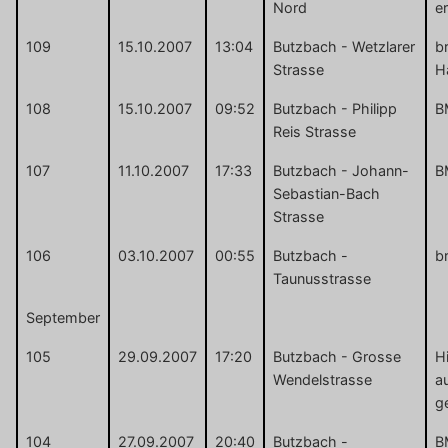
Nord
er
109
15.10.2007
13:04
Butzbach - Wetzlarer
b
Strasse
H
108
15.10.2007
09:52
Butzbach - Philipp
B
Reis Strasse
107
11.10.2007
17:33
Butzbach - Johann-
B
Sebastian-Bach
Strasse
106
03.10.2007
00:55
Butzbach -
b
Taunusstrasse
September
105
29.09.2007
17:20
Butzbach - Grosse
Hi
Wendelstrasse
a
g
104
27.09.2007
20:40
Butzbach -
B