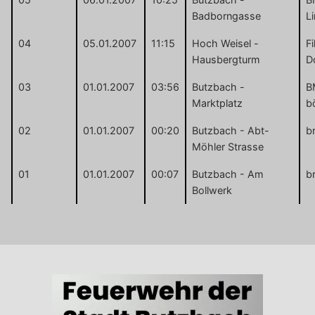
Badborngasse
L
04
05.01.2007
11:15
Hoch Weisel -
F
Hausbergturm
D
03
01.01.2007
03:56
Butzbach -
B
Marktplatz
b
02
01.01.2007
00:20
Butzbach - Abt-
b
Möhler Strasse
01
01.01.2007
00:07
Butzbach - Am
b
Bollwerk