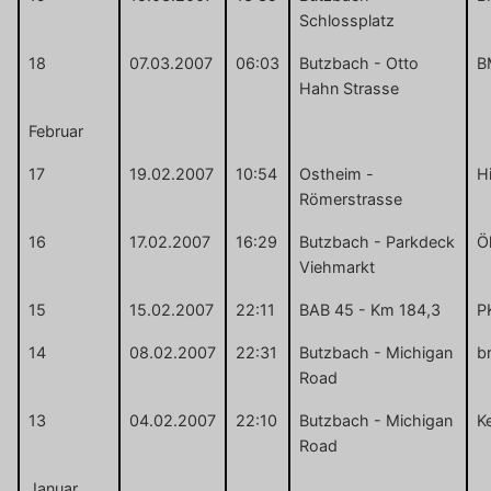
Schlossplatz
18
07.03.2007
06:03
Butzbach - Otto
B
Hahn Strasse
Februar
17
19.02.2007
10:54
Ostheim -
H
Römerstrasse
16
17.02.2007
16:29
Butzbach - Parkdeck
Ö
Viehmarkt
15
15.02.2007
22:11
BAB 45 - Km 184,3
P
14
08.02.2007
22:31
Butzbach - Michigan
b
Road
13
04.02.2007
22:10
Butzbach - Michigan
K
Road
Januar