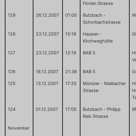
Florian Strasse
129
26.12.2007
01:00
Butzbach -
Wa
Schorbachstrasse
128
23.12.2007
15:19
Hausen -
G
Kirchweghütte
127
23.12.2007
12:19
BAB 5
H
V
126
18.12.2007
21:38
BAB 5
G
125
13.12.2007
17:20
Münster - Maibacher
Hi
Strasse
He
T
124
01.12.2007
17:00
Butzbach - Philipp
B
Reis Strasse
November