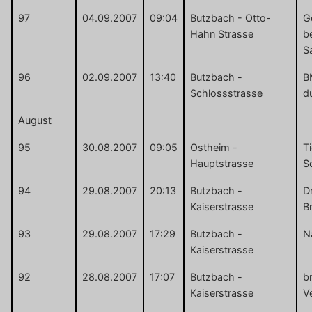
97
04.09.2007
09:04
Butzbach - Otto-
G
Hahn Strasse
b
S
96
02.09.2007
13:40
Butzbach -
B
Schlossstrasse
d
August
95
30.08.2007
09:05
Ostheim -
Ti
Hauptstrasse
S
94
29.08.2007
20:13
Butzbach -
D
Kaiserstrasse
B
93
29.08.2007
17:29
Butzbach -
N
Kaiserstrasse
92
28.08.2007
17:07
Butzbach -
b
Kaiserstrasse
V