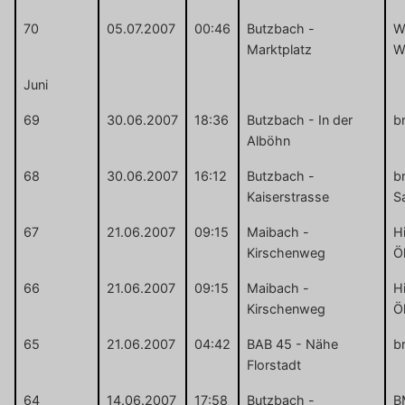
70
05.07.2007
00:46
Butzbach -
W
Marktplatz
W
Juni
69
30.06.2007
18:36
Butzbach - In der
b
Alböhn
68
30.06.2007
16:12
Butzbach -
b
Kaiserstrasse
S
67
21.06.2007
09:15
Maibach -
Hi
Kirschenweg
Ö
66
21.06.2007
09:15
Maibach -
Hi
Kirschenweg
Ö
65
21.06.2007
04:42
BAB 45 - Nähe
b
Florstadt
64
14.06.2007
17:58
Butzbach -
B