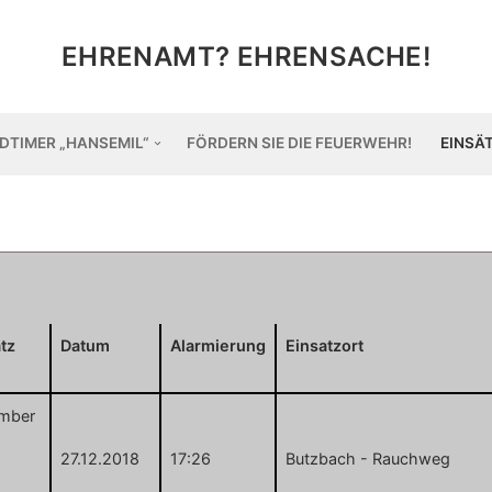
EHRENAMT? EHRENSACHE!
DTIMER „HANSEMIL“
FÖRDERN SIE DIE FEUERWEHR!
EINSÄ
tz
Datum
Alarmierung
Einsatzort
mber
27.12.2018
17:26
Butzbach - Rauchweg