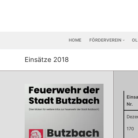
Zum
Inhalt
springen
HOME
FÖRDERVEREIN
OL
Einsätze 2018
Einsa
Nr.
Deze
170