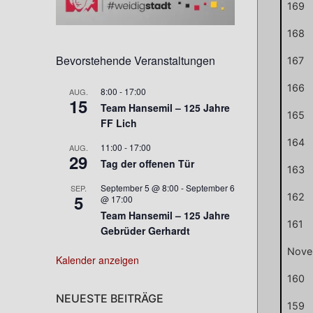
169
168
Bevorstehende Veranstaltungen
167
166
8:00
-
17:00
AUG.
15
Team Hansemil – 125 Jahre
165
FF Lich
164
11:00
-
17:00
AUG.
29
Tag der offenen Tür
163
September 5 @ 8:00
-
September 6
SEP.
162
5
@ 17:00
Team Hansemil – 125 Jahre
161
Gebrüder Gerhardt
Nove
Kalender anzeigen
160
NEUESTE BEITRÄGE
159