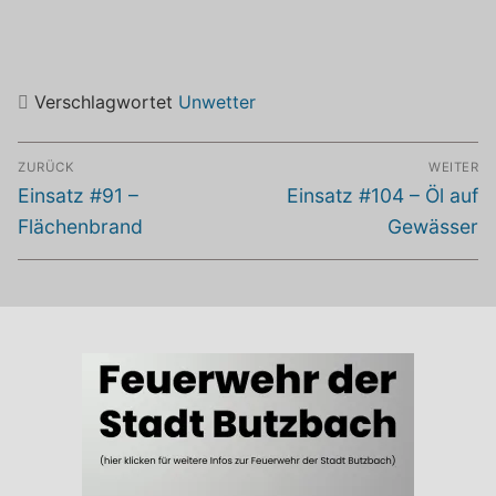
Verschlagwortet
Unwetter
Beitragsnavigation
ZURÜCK
WEITER
Vorheriger
Nächster
Einsatz #91 –
Einsatz #104 – Öl auf
Beitrag:
Beitrag:
Flächenbrand
Gewässer