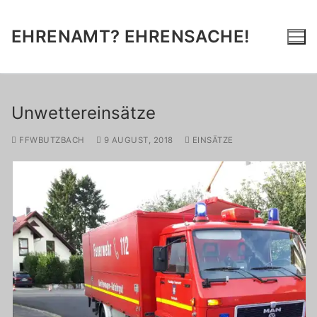
Zum
Inhalt
EHRENAMT? EHRENSACHE!
springen
Unwettereinsätze
FFWBUTZBACH
9 AUGUST, 2018
EINSÄTZE