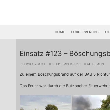
Zum
Inhalt
springen
HOME
FÖRDERVEREIN
OL
Einsatz #123 – Böschungs
FFWBUTZBACH
9 SEPTEMBER, 2018
ALLGEMEIN
Zu einem Böschungsbrand auf der BAB 5 Richt
Das Feuer war durch die Butzbacher Feuerwehrleu