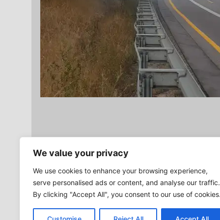
Verschlagwortet
Böschungsbrand
We value your privacy
Beitragsnavigation
We use cookies to enhance your browsing experience,
ZURÜCK
serve personalised ads or content, and analyse our traffic.
Vorheriger
„Hansemil“ in Wolf
By clicking "Accept All", you consent to our use of cookies
Beitrag:
Customise
Reject All
Accept All