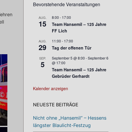
Bevorstehende Veranstaltungen
Wehren
8:00
-
17:00
AUG.
15
ll
Team Hansemil – 125 Jahre
FF Lich
11:00
-
17:00
AUG.
29
Tag der offenen Tür
September 5 @ 8:00
-
September 6
SEP.
5
@ 17:00
Team Hansemil – 125 Jahre
Gebrüder Gerhardt
Kalender anzeigen
NEUESTE BEITRÄGE
Nicht ohne „Hansemil“ – Hessens
längster Blaulicht-Festzug