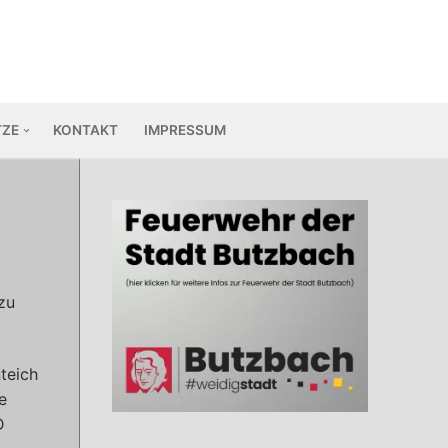
TZE
KONTAKT
IMPRESSUM
zu
teich
e
D