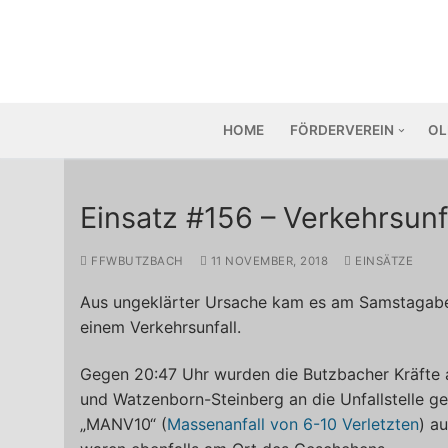
Zum
Inhalt
springen
HOME
FÖRDERVEREIN
OL
Einsatz #156 – Verkehrsunf
FFWBUTZBACH
11 NOVEMBER, 2018
EINSÄTZE
Aus ungeklärter Ursache kam es am Samstagabe
einem Verkehrsunfall.
Gegen 20:47 Uhr wurden die Butzbacher Kräfte 
und Watzenborn-Steinberg an die Unfallstelle ge
„MANV10“ (
Massenanfall von 6-10 Verletzten
) a