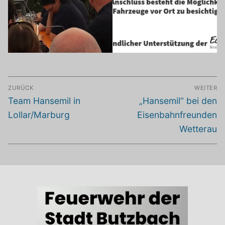
Beitragsnavigation
ZURÜCK
WEITER
Vorheriger
Nächster
Team Hansemil in
„Hansemil“ bei den
Beitrag:
Beitrag:
Lollar/Marburg
Eisenbahnfreunden
Wetterau