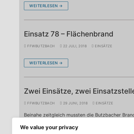
WEITERLESEN →
Einsatz 78 – Flächenbrand
FFWBUTZBACH
22 JULI, 2018
EINSÄTZE
WEITERLESEN →
Zwei Einsätze, zwei Einsatzstell
FFWBUTZBACH
29 JUNI, 2018
EINSÄTZE
Beinahe zeitgleich mussten die Butzbacher Bra
Das erste Mal ertönte der Pager um 13:12 Uhr. 
We value your privacy