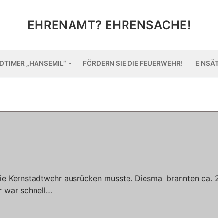
EHRENAMT? EHRENSACHE!
DTIMER „HANSEMIL“
FÖRDERN SIE DIE FEUERWEHR!
EINSÄ
ie Kernstadtwehr ausrücken musste. Diesmal brannten ca.
r war schnell…