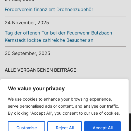
Förderverein finanziert Drohnenzubehör
24 November, 2025
Tag der offenen Tür bei der Feuerwehr Butzbach-
Kernstadt lockte zahlreiche Besucher an
30 September, 2025
ALLE VERGANGENEN BEITRÄGE
Alle
We value your privacy
vergangenen
Beiträge
We use cookies to enhance your browsing experience,
serve personalised ads or content, and analyse our traffic.
By clicking "Accept All", you consent to our use of cookies.
Copyright © 2026 Ehrenamt? Ehrensache! – Powered by
Customise
Reject All
Accept All
Customify
.