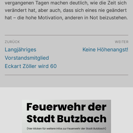
vergangenen Tagen machen deutlich, wie die Zeit sich
verändert hat, aber auch, dass sich eines nie geändert
hat – die hohe Motivation, anderen in Not beizustehen.
Beitragsnavigation
ZURÜCK
WEITER
Vorheriger
Nächster
Langjähriges
Keine Höhenangst!
Beitrag:
Beitrag:
Vorstandsmitglied
Eckart Zöller wird 60