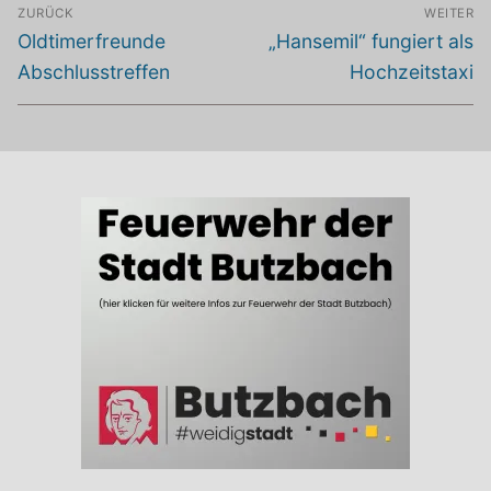
Beitragsnavigation
ZURÜCK
WEITER
Vorheriger
Nächster
Oldtimerfreunde
„Hansemil“ fungiert als
Beitrag:
Beitrag:
Abschlusstreffen
Hochzeitstaxi