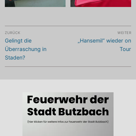
Beitragsnavigation
ZURÜCK
WEITER
Vorheriger
Nächster
Gelingt die
„Hansemil“ wieder on
Beitrag:
Beitrag:
Überraschung in
Tour
Staden?