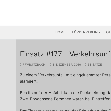
Zum
Inhalt
springen
HOME
FÖRDERVEREIN
OL
Einsatz #177 – Verkehrsunfa
FFWBUTZBACH
31 DEZEMBER, 2016
EINSÄTZE
Zu einem Verkehrsunfall mit eingeklemmter Pers
alarmiert.
Bereits auf der Anfahrt kam die Rückmeldung d
Zwei Erwachsene Personen waren bei Eintreffe
Der Einsatzleiter stellte bei der Erkundung des 