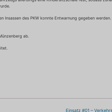
urde.
gten Insassen des PKW konnte Entwarnung gegeben werden.
t Münzenberg ab.
tet.
Nächster
Einsatz #01 – Verkehrs