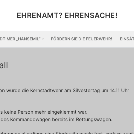
EHRENAMT? EHRENSACHE!
DTIMER „HANSEMIL“
FÖRDERN SIE DIE FEUERWEHR!
EINSÄ
ll
on wurde die Kernstadtwehr am Silvestertag um 14.11 Uhr
as keine Person mehr eingeklemmt war.
n des Kommandowagen bereits im Rettungswagen.
Fahrzeugs allerdings eine Kindersitzschale fest, sodass zun