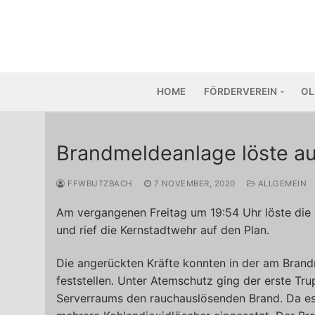
Zum
Inhalt
springen
HOME
FÖRDERVEREIN
OL
Brandmeldeanlage löste aus
FFWBUTZBACH
7 NOVEMBER, 2020
ALLGEMEIN
Am vergangenen Freitag um 19:54 Uhr löste die 
und rief die Kernstadtwehr auf den Plan.
Die angerückten Kräfte konnten in der am Bran
feststellen. Unter Atemschutz ging der erste Tr
Serverraums den rauchauslösenden Brand. Da es