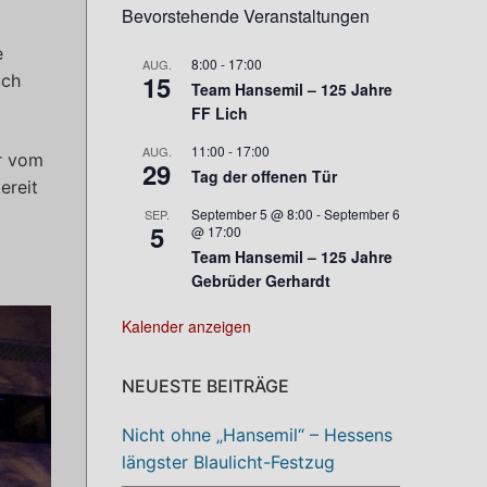
Bevorstehende Veranstaltungen
e
8:00
-
17:00
AUG.
15
uch
Team Hansemil – 125 Jahre
FF Lich
11:00
-
17:00
AUG.
r vom
29
Tag der offenen Tür
ereit
September 5 @ 8:00
-
September 6
SEP.
5
@ 17:00
Team Hansemil – 125 Jahre
Gebrüder Gerhardt
Kalender anzeigen
NEUESTE BEITRÄGE
Nicht ohne „Hansemil“ – Hessens
längster Blaulicht-Festzug