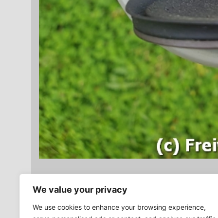
We value your privacy
Beitragsnavigation
ZURÜCK
We use cookies to enhance your browsing experience,
Vorheriger
Unwetter trifft Butzbach – Feuerwehr macht