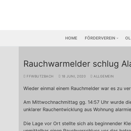
Zum
Inhalt
springen
HOME
FÖRDERVEREIN
OL
Rauchwarmelder schlug Al
FFWBUTZBACH
18 JUNI, 2020
ALLGEMEIN
Wieder einmal einem Rauchmelder war es zu verd
Am Mittwochnachmittag gg. 14:57 Uhr wurde di
unklarer Rauchentwicklung aus Wohnung alarmie
Die Lage vor Ort stellte sich als beginnender K
unmittelbar einen Rauchverschluss vor das betr