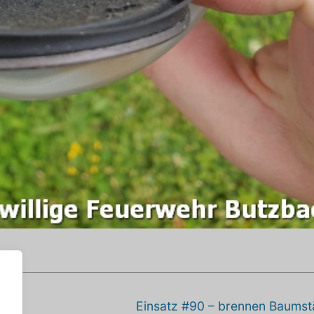
Nächster
Einsatz #90 – brennen Baums