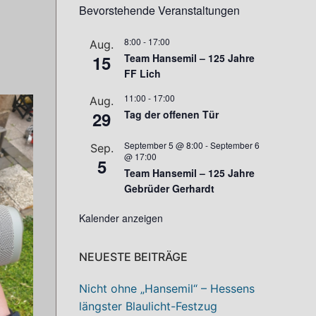
Bevorstehende Veranstaltungen
8:00
-
17:00
Aug.
15
Team Hansemil – 125 Jahre
FF Lich
11:00
-
17:00
Aug.
29
Tag der offenen Tür
September 5 @ 8:00
-
September 6
Sep.
@ 17:00
5
Team Hansemil – 125 Jahre
Gebrüder Gerhardt
Kalender anzeigen
NEUESTE BEITRÄGE
Nicht ohne „Hansemil“ – Hessens
längster Blaulicht-Festzug