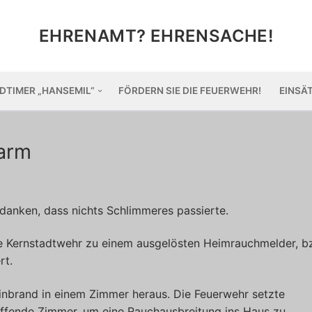
EHRENAMT? EHRENSACHE!
DTIMER „HANSEMIL“
FÖRDERN SIE DIE FEUERWEHR!
EINSÄ
arm
anken, dass nichts Schlimmeres passierte.
e Kernstadtwehr zu einem ausgelösten Heimrauchmelder, b
rt.
leinbrand in einem Zimmer heraus. Die Feuerwehr setzte
effende Zimmer, um eine Rauchausbreitung ins Haus zu