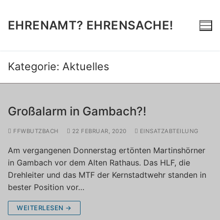
Zum
Inhalt
EHRENAMT? EHRENSACHE!
springen
Kategorie:
Aktuelles
Großalarm in Gambach?!
FFWBUTZBACH
22 FEBRUAR, 2020
EINSATZABTEILUNG
Am vergangenen Donnerstag ertönten Martinshörner
in Gambach vor dem Alten Rathaus. Das HLF, die
Drehleiter und das MTF der Kernstadtwehr standen in
bester Position vor…
WEITERLESEN →