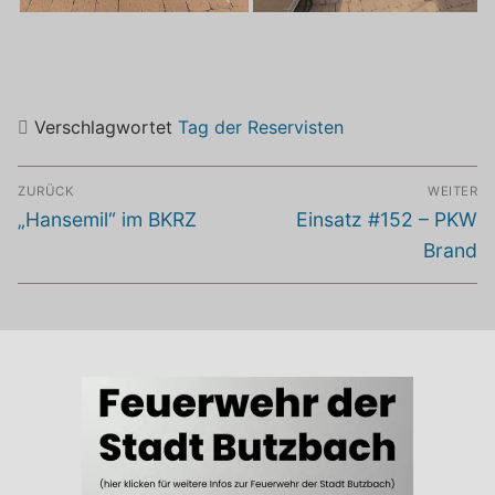
Verschlagwortet
Tag der Reservisten
Beitragsnavigation
ZURÜCK
WEITER
Vorheriger
Nächster
„Hansemil“ im BKRZ
Einsatz #152 – PKW
Beitrag:
Beitrag:
Brand