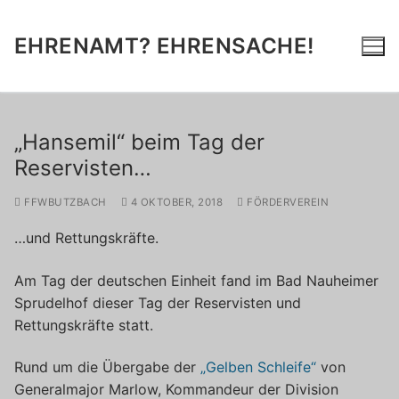
Zum
Inhalt
EHRENAMT? EHRENSACHE!
springen
„Hansemil“ beim Tag der
Reservisten…
FFWBUTZBACH
4 OKTOBER, 2018
FÖRDERVEREIN
…und Rettungskräfte.
Am Tag der deutschen Einheit fand im Bad Nauheimer
Sprudelhof dieser Tag der Reservisten und
Rettungskräfte statt.
Rund um die Übergabe der
„Gelben Schleife“
von
Generalmajor Marlow, Kommandeur der Division