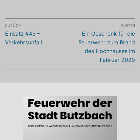
Beitragsnavigation
ZURÜCK
WEITER
Vorheriger
Nächster
Einsatz #43 –
Ein Geschenk für die
Beitrag:
Beitrag:
Verkehrsunfall
Feuerwehr zum Brand
des Hochhauses im
Februar 2020