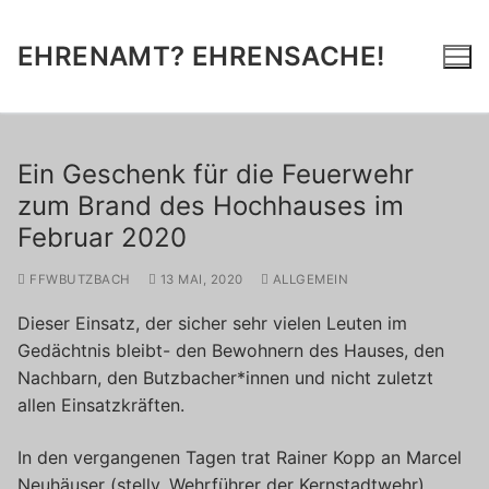
Zum
Inhalt
EHRENAMT? EHRENSACHE!
springen
Ein Geschenk für die Feuerwehr
zum Brand des Hochhauses im
Februar 2020
FFWBUTZBACH
13 MAI, 2020
ALLGEMEIN
Dieser Einsatz, der sicher sehr vielen Leuten im
Gedächtnis bleibt- den Bewohnern des Hauses, den
Nachbarn, den Butzbacher*innen und nicht zuletzt
allen Einsatzkräften.
In den vergangenen Tagen trat Rainer Kopp an Marcel
Neuhäuser (stellv. Wehrführer der Kernstadtwehr)