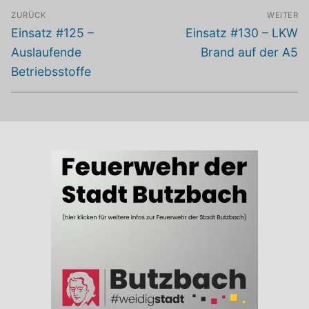
Beitragsnavigation
ZURÜCK
WEITER
Vorheriger
Nächster
Einsatz #125 –
Einsatz #130 – LKW
Beitrag:
Beitrag:
Auslaufende
Brand auf der A5
Betriebsstoffe