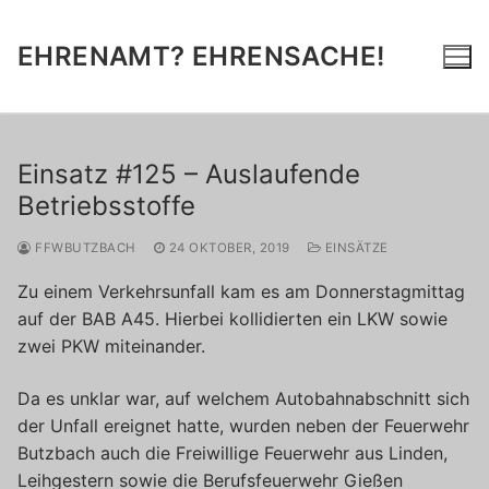
Zum
Inhalt
EHRENAMT? EHRENSACHE!
springen
Einsatz #125 – Auslaufende
Betriebsstoffe
FFWBUTZBACH
24 OKTOBER, 2019
EINSÄTZE
Zu einem Verkehrsunfall kam es am Donnerstagmittag
auf der BAB A45. Hierbei kollidierten ein LKW sowie
zwei PKW miteinander.
Da es unklar war, auf welchem Autobahnabschnitt sich
der Unfall ereignet hatte, wurden neben der Feuerwehr
Butzbach auch die Freiwillige Feuerwehr aus Linden,
Leihgestern sowie die Berufsfeuerwehr Gießen