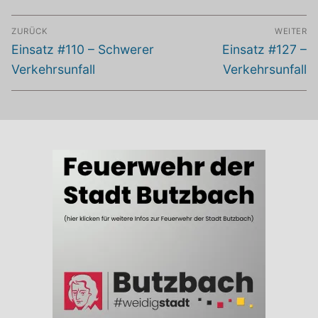
Beitragsnavigation
ZURÜCK
WEITER
Vorheriger
Nächster
Einsatz #110 – Schwerer
Einsatz #127 –
Beitrag:
Beitrag:
Verkehrsunfall
Verkehrsunfall