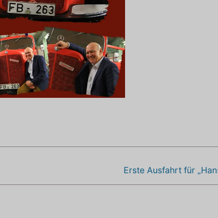
Nächster
Erste Ausfahrt für „Han
Beitrag: