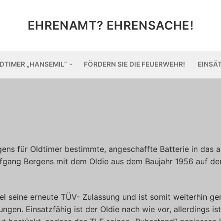
EHRENAMT? EHRENSACHE!
DTIMER „HANSEMIL“
FÖRDERN SIE DIE FEUERWEHR!
EINSÄ
ns für Oldtimer bestimmte, angeschaffte Batterie in das a
olfgang Bergens mit dem Oldie aus dem Baujahr 1956 auf d
 seine erneute TÜV- Zulassung und ist somit weiterhin ge
gen. Einsatzfähig ist der Oldie nach wie vor, allerdings ist