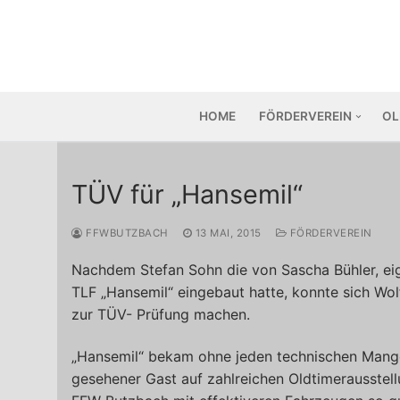
Zum
Inhalt
springen
HOME
FÖRDERVEREIN
OL
TÜV für „Hansemil“
FFWBUTZBACH
13 MAI, 2015
FÖRDERVEREIN
Nachdem Stefan Sohn die von Sascha Bühler, eige
TLF „Hansemil“ eingebaut hatte, konnte sich W
zur TÜV- Prüfung machen.
„Hansemil“ bekam ohne jeden technischen Mangel
gesehener Gast auf zahlreichen Oldtimerausstellun