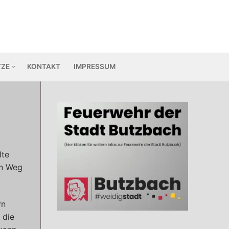
TZE
KONTAKT
IMPRESSUM
lte
en Weg
rn
 die