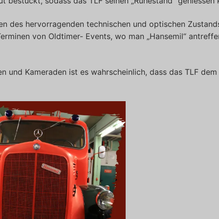
t bestückt, sodass das TLF seinen „Ruhestand“ geniessen 
en des hervorragenden technischen und optischen Zustand
 Terminen von Oldtimer- Events, wo man „Hansemil“ antreffe
en und Kameraden ist es wahrscheinlich, dass das TLF dem