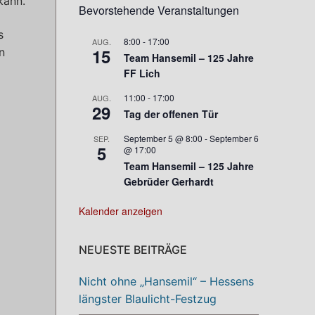
kann.
Bevorstehende Veranstaltungen
s
8:00
-
17:00
AUG.
15
n
Team Hansemil – 125 Jahre
FF Lich
11:00
-
17:00
AUG.
29
Tag der offenen Tür
September 5 @ 8:00
-
September 6
SEP.
5
@ 17:00
Team Hansemil – 125 Jahre
Gebrüder Gerhardt
Kalender anzeigen
NEUESTE BEITRÄGE
Nicht ohne „Hansemil“ – Hessens
längster Blaulicht-Festzug