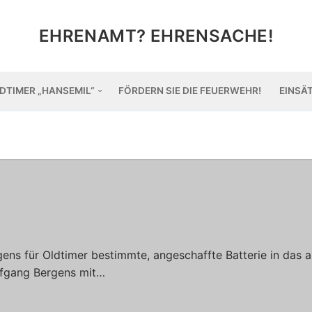
EHRENAMT? EHRENSACHE!
DTIMER „HANSEMIL“
FÖRDERN SIE DIE FEUERWEHR!
EINSÄ
ns für Oldtimer bestimmte, angeschaffte Batterie in das a
lfgang Bergens mit…