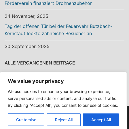
Förderverein finanziert Drohnenzubehör
24 November, 2025
Tag der offenen Tür bei der Feuerwehr Butzbach-
Kernstadt lockte zahlreiche Besucher an
30 September, 2025
ALLE VERGANGENEN BEITRÄGE
Alle
We value your privacy
vergangenen
Beiträge
We use cookies to enhance your browsing experience,
serve personalised ads or content, and analyse our traffic.
By clicking "Accept All", you consent to our use of cookies.
Copyright © 2026 Ehrenamt? Ehrensache! – Powered by
Customise
Reject All
Accept All
Customify
.