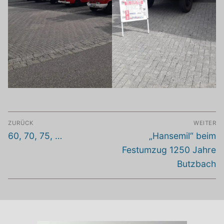
Beitragsnavigation
ZURÜCK
WEITER
Vorheriger
Nächster
60, 70, 75, …
„Hansemil“ beim
Beitrag:
Beitrag:
Festumzug 1250 Jahre
Butzbach