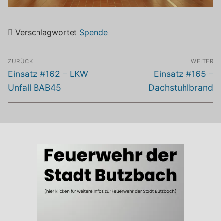
Verschlagwortet
Spende
Beitragsnavigation
ZURÜCK
WEITER
Vorheriger
Nächster
Einsatz #162 – LKW
Einsatz #165 –
Beitrag:
Beitrag:
Unfall BAB45
Dachstuhlbrand