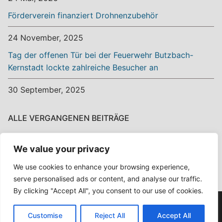
Förderverein finanziert Drohnenzubehör
24 November, 2025
Tag der offenen Tür bei der Feuerwehr Butzbach-
Kernstadt lockte zahlreiche Besucher an
30 September, 2025
ALLE VERGANGENEN BEITRÄGE
Alle
We value your privacy
vergangenen
Beiträge
We use cookies to enhance your browsing experience,
serve personalised ads or content, and analyse our traffic.
By clicking "Accept All", you consent to our use of cookies.
Copyright © 2026 Ehrenamt? Ehrensache! – Powered by
Customise
Reject All
Accept All
Customify
.