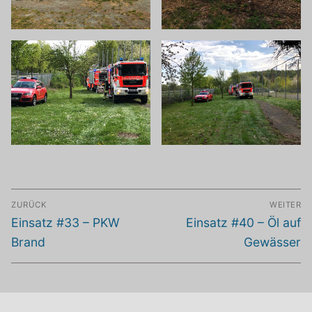
Beitragsnavigation
ZURÜCK
WEITER
Vorheriger
Nächster
Einsatz #33 – PKW
Einsatz #40 – Öl auf
Beitrag:
Beitrag:
Brand
Gewässer