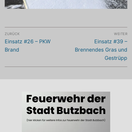
Beitragsnavigation
ZURÜCK
WEITER
Vorheriger
Nächster
Einsatz #26 – PKW
Einsatz #39 –
Beitrag:
Beitrag:
Brand
Brennendes Gras und
Gestrüpp