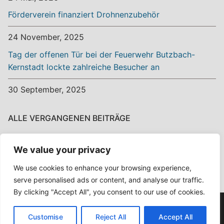
Förderverein finanziert Drohnenzubehör
24 November, 2025
Tag der offenen Tür bei der Feuerwehr Butzbach-
Kernstadt lockte zahlreiche Besucher an
30 September, 2025
ALLE VERGANGENEN BEITRÄGE
Alle
We value your privacy
vergangenen
Beiträge
We use cookies to enhance your browsing experience,
serve personalised ads or content, and analyse our traffic.
By clicking "Accept All", you consent to our use of cookies.
Copyright © 2026 Ehrenamt? Ehrensache! – Powered by
Customise
Reject All
Accept All
Customify
.