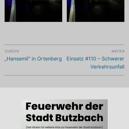
Beitragsnavigation
ZURÜCK
WEITER
Vorheriger
Nächster
„Hansemil“ in Ortenberg
Einsatz #110 – Schwerer
Beitrag:
Beitrag:
Verkehrsunfall