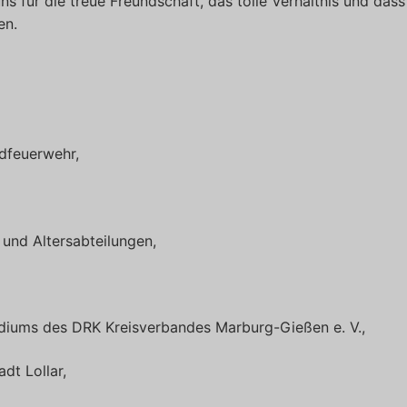
 für die treue Freundschaft, das tolle Verhältnis und dass
en.
ndfeuerwehr,
und Altersabteilungen,
idiums des DRK Kreisverbandes Marburg-Gießen e. V.,
adt Lollar,