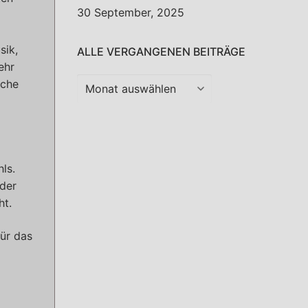
30 September, 2025
sik,
ALLE VERGANGENEN BEITRÄGE
ehr
Alle
sche
vergangenen
Beiträge
ls.
eder
ht.
für das