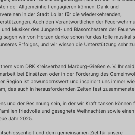
nsten der Allgemeinheit engagieren können. Dank und
vereinen in der Stadt Lollar für die wiederkehrenden,
terstützungen. Auch den Verantwortlichen der Feuerwehrmu
n und Musiker des Jungend- und Blasorchesters der Feuerw
g sagen wir von Herzen danke schön für das tolle musikali
 unseres Erfolges, und wir wissen die Unterstützung sehr zu
tnern vom DRK Kreisverband Marburg-Gießen e. V. Ihr seid
narbeit bei Einsätzen oder in der Förderung des Gemeinwoh
rer Region ist bewundernswert und inspiriert uns immer wi
am, das auch in herausfordernden Zeiten fest zusammenste
ns und der Besinnung sein, in der wir Kraft tanken können 
milien friedvolle und gesegnete Weihnachten sowie einen
eue Jahr 2025.
Entschlossenheit und dem gemeinsamen Ziel für unsere