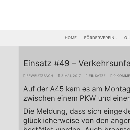
Zum
Inhalt
springen
HOME
FÖRDERVEREIN
OL
Einsatz #49 – Verkehrsunfa
FFWBUTZBACH
2 MAI, 2017
EINSÄTZE
0 KOMME
Auf der A45 kam es am Montagv
zwischen einem PKW und eine
Die Meldung, dass sich eingek
glücklicherweise von den anger
bestätigt werden. Auch brannt