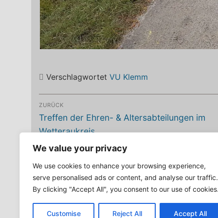
Verschlagwortet
VU Klemm
Beitragsnavigation
ZURÜCK
Vorheriger
Treffen der Ehren- & Altersabteilungen im
Beitrag:
Wetteraukreis
We value your privacy
Schreibe einen Kommentar
We use cookies to enhance your browsing experience,
serve personalised ads or content, and analyse our traffic.
Du musst
angemeldet
sein, um einen Kommentar
By clicking "Accept All", you consent to our use of cookies
Customise
Reject All
Accept All