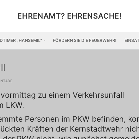
EHRENAMT? EHRENSACHE!
DTIMER „HANSEMIL“
FÖRDERN SIE DIE FEUERWEHR!
EINSÄ
ll
NTARE
ormittag zu einem Verkehrsunfall
m LKW.
lemmte Personen im PKW befinden, ko
ückten Kräften der Kernstadtwehr nic
e der PKW nicht, wie zunächst gemelde