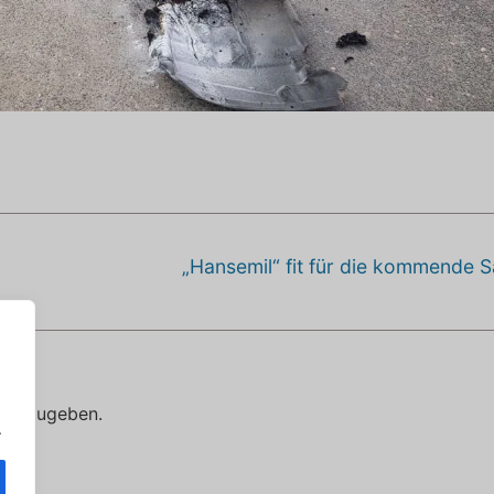
Nächster
„Hansemil“ fit für die kommende S
Beitrag:
 abzugeben.
.