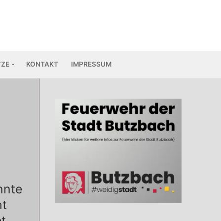
TZE
KONTAKT
IMPRESSUM
nnte
ht
t.