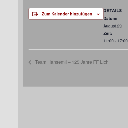
DETAILS
Zum Kalender hinzufügen
Datum:
August 29
Zeit:
11:00 - 17:00
Team Hansemil – 125 Jahre FF Lich