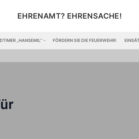
EHRENAMT? EHRENSACHE!
DTIMER „HANSEMIL“
FÖRDERN SIE DIE FEUERWEHR!
EINSÄ
Tür