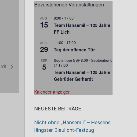
Bevorstehende Veranstaltungen
8:00
-
17:00
AUG.
15
Team Hansemil – 125 Jahre
FF Lich
11:00
-
17:00
AUG.
29
Tag der offenen Tür
September 5 @ 8:00
-
September 6
SEP.
5
@ 17:00
ardt
Team Hansemil – 125 Jahre
Gebrüder Gerhardt
Kalender anzeigen
NEUESTE BEITRÄGE
Nicht ohne „Hansemil“ – Hessens
längster Blaulicht-Festzug