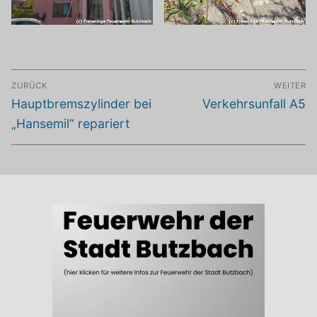
Beitragsnavigation
ZURÜCK
WEITER
Vorheriger
Nächster
Hauptbremszylinder bei
Verkehrsunfall A5
Beitrag:
Beitrag:
„Hansemil“ repariert