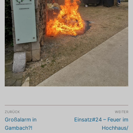
Beitragsnavigation
ZURÜCK
WEITER
Vorheriger
Nächster
Großalarm in
Einsatz#24 – Feuer im
Beitrag:
Beitrag:
Gambach?!
Hochhaus/