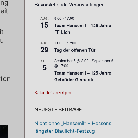
ung
Bevorstehende Veranstaltungen
eit
8:00
-
17:00
AUG.
15
Team Hansemil – 125 Jahre
it
FF Lich
zu
11:00
-
17:00
AUG.
29
Tag der offenen Tür
September 5 @ 8:00
-
September 6
SEP.
5
@ 17:00
Team Hansemil – 125 Jahre
eten
Gebrüder Gerhardt
Kalender anzeigen
NEUESTE BEITRÄGE
Nicht ohne „Hansemil“ – Hessens
längster Blaulicht-Festzug