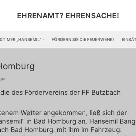
EHRENAMT? EHRENSACHE!
DTIMER „HANSEMIL“
FÖRDERN SIE DIE FEUERWEHR!
EINSÄ
d Homburg
EIN
die des Fördervereins der FF Butzbach
ckenem Wetter angekommen, ließ sich der
ansemil“ in Bad Homburg an. Hansemil Bang
ach Bad Homburg, mit ihm im Fahrzeug: