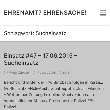
Zum
Inhalt
EHRENAMT? EHRENSACHE!
springen
Schlagwort:
Sucheinsatz
Einsatz #47 – 17.06.2015 –
Sucheinsatz
FFWBUTZBACH
17 JUNI, 2015
2015
Bericht und Bilder der Ffw Butzbach folgen in Kürze…
Großeinsatz_-Heli-Absturz entpuppt sich als Filmdreh
– Wetterauer Zeitung hr-online -Suchaktion nach
vermeintlichem Absturz Presseportal Polizei FB-
Polizei…