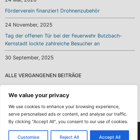
Förderverein finanziert Drohnenzubehör
24 November, 2025
Tag der offenen Tür bei der Feuerwehr Butzbach-
Kernstadt lockte zahlreiche Besucher an
30 September, 2025
ALLE VERGANGENEN BEITRÄGE
Alle
We value your privacy
vergangenen
Beiträge
We use cookies to enhance your browsing experience,
serve personalised ads or content, and analyse our traffic.
By clicking "Accept All", you consent to our use of cookies.
Copyright © 2026 Ehrenamt? Ehrensache! – Powered by
Customise
Reject All
Accept All
Customify
.