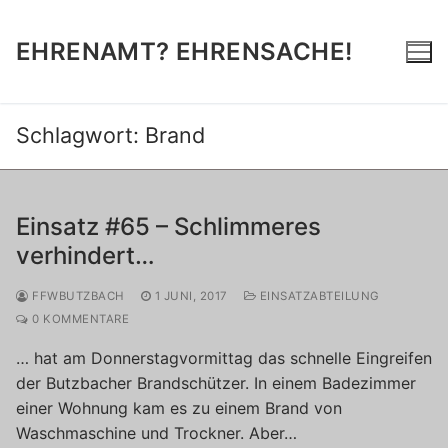
Zum
Inhalt
EHRENAMT? EHRENSACHE!
springen
Schlagwort:
Brand
Einsatz #65 – Schlimmeres
verhindert…
FFWBUTZBACH
1 JUNI, 2017
EINSATZABTEILUNG
0 KOMMENTARE
… hat am Donnerstagvormittag das schnelle Eingreifen
der Butzbacher Brandschützer. In einem Badezimmer
einer Wohnung kam es zu einem Brand von
Waschmaschine und Trockner. Aber…