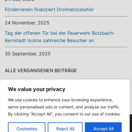
Förderverein finanziert Drohnenzubehör
24 November, 2025
Tag der offenen Tür bei der Feuerwehr Butzbach-
Kernstadt lockte zahlreiche Besucher an
30 September, 2025
ALLE VERGANGENEN BEITRÄGE
Alle
We value your privacy
vergangenen
Beiträge
We use cookies to enhance your browsing experience,
serve personalised ads or content, and analyse our traffic.
By clicking "Accept All", you consent to our use of cookies.
Copyright © 2026 Ehrenamt? Ehrensache! – Powered by
Customise
Reject All
Accept All
Customify
.